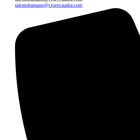
talentohumano@croeecuador.com