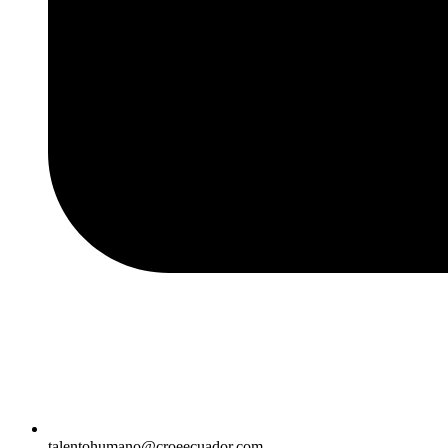
talentohumano@croeecuador.com