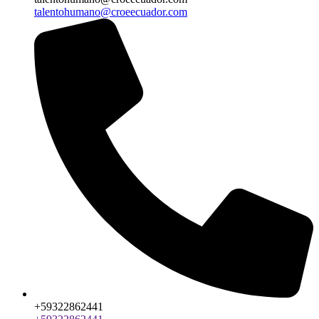
talentohumano@croeecuador.com
+59322862441